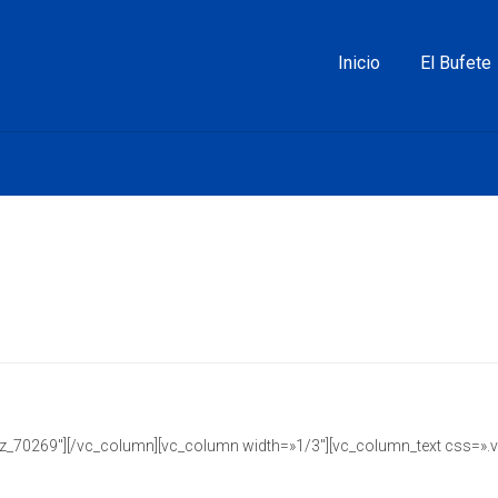
Inicio
El Bufete
=»cz_70269″][/vc_column][vc_column width=»1/3″][vc_column_text css