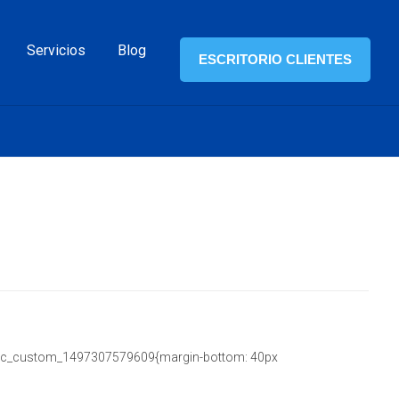
Servicios
Blog
ESCRITORIO CLIENTES
=».vc_custom_1497307579609{margin-bottom: 40px