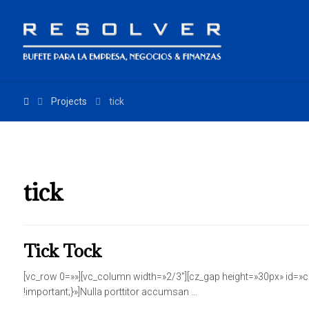
Projects
tick
tick
Tick Tock
[vc_row 0=»»][vc_column width=»2/3″][cz_gap height=»30px» id
!important;}»]Nulla porttitor accumsan ...